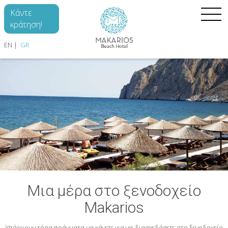
Skip to main content
Κάντε
κράτηση!
EN
GR
ΑΡΧΙΚΉ
ΔΩΜΆΤΙΑ
ΤΟ ΞΕΝΟΔΟΧΕΊΟ
ΑΝΑΚΑΛΎΨΤΕ
GALLERY
EΠΙΚΟΙΝΩΝΊΑ
Μια μέρα στο ξενοδοχείο
Makarios
Υπάρχουν τόσα πράγματα να κάνετε για να διασκεδάσετε στο ξενοδοχείο