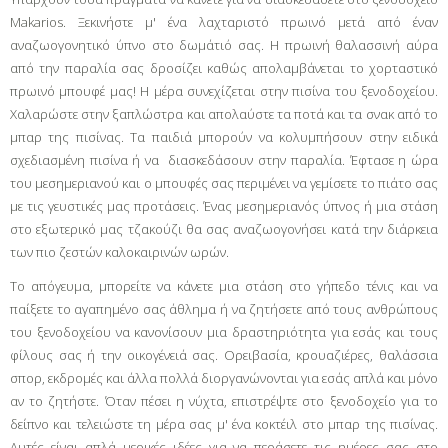
Makarios. Ξεκινήστε μ' ένα λαχταριστό πρωινό μετά από έναν
αναζωογονητικό ύπνο στο δωμάτιό σας. Η πρωινή θαλασσινή αύρα
από την παραλία σας δροσίζει καθώς απολαμβάνεται το χορταστικό
πρωινό μπουφέ μας! Η μέρα συνεχίζεται στην πισίνα του ξενοδοχείου.
Χαλαρώστε στην ξαπλώστρα και απολαύστε τα ποτά και τα σνακ από το
μπαρ της πισίνας. Τα παιδιά μπορούν να κολυμπήσουν στην ειδικά
σχεδιασμένη πισίνα ή να διασκεδάσουν στην παραλία. Έφτασε η ώρα
του μεσημεριανού και ο μπουφές σας περιμένει να γεμίσετε το πιάτο σας
με τις γευστικές μας προτάσεις. Ένας μεσημεριανός ύπνος ή μια στάση
στο εξωτερικό μας τζακούζι θα σας αναζωογονήσει κατά την διάρκεια
των πιο ζεστών καλοκαιρινών ωρών.
Το απόγευμα, μπορείτε να κάνετε μια στάση στο γήπεδο τένις και να
παίξετε το αγαπημένο σας άθλημα ή να ζητήσετε από τους ανθρώπους
του ξενοδοχείου να κανονίσουν μια δραστηριότητα για εσάς και τους
φίλους σας ή την οικογένειά σας. Ορειβασία, κρουαζιέρες, θαλάσσια
σπορ, εκδρομές και άλλα πολλά διοργανώνονται για εσάς απλά και μόνο
αν το ζητήστε. Όταν πέσει η νύχτα, επιστρέψτε στο ξενοδοχείο για το
δείπνο και τελειώστε τη μέρα σας μ' ένα κοκτέιλ στο μπαρ της πισίνας.
Αυτές είναι απλά μερικές ιδέες για να περάσετε τις ημέρες σας στο