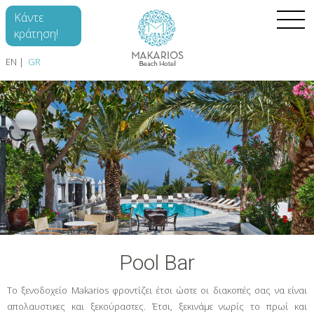
Skip to main content
Κάντε
κράτηση!
EN
GR
ΑΡΧΙΚΉ
ΔΩΜΆΤΙΑ
ΤΟ ΞΕΝΟΔΟΧΕΊΟ
ΑΝΑΚΑΛΎΨΤΕ
GALLERY
EΠΙΚΟΙΝΩΝΊΑ
Pool Bar
Το ξενοδοχείο Makarios φροντίζει έτσι ώστε οι διακοπές σας να είναι
απολαυστικες και ξεκούραστες. Έτσι, ξεκινάμε νωρίς το πρωί και